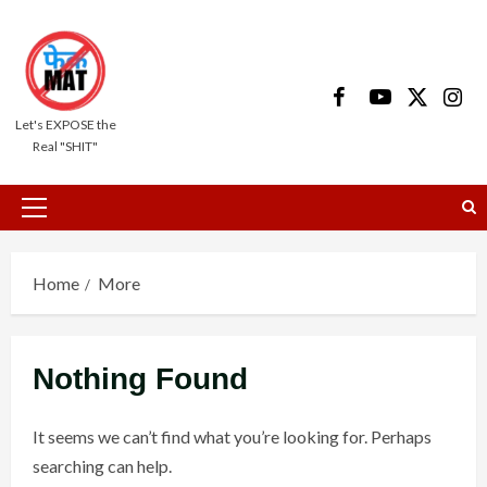
Skip
to
content
Facebook
Youtube
X
Insta
Let's EXPOSE the
Real "SHIT"
Primary
Menu
Home
More
Nothing Found
It seems we can’t find what you’re looking for. Perhaps
searching can help.