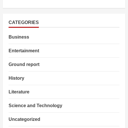
about
बाहरी
कर्मकांड,
उपवास,
तीर्थयात्रा
और
CATEGORIES
मूर्ति
पूजा
अर्थहीन
Business
हैं:
संत
कबीर
Entertainment
Ground report
History
Literature
Science and Technology
Uncategorized