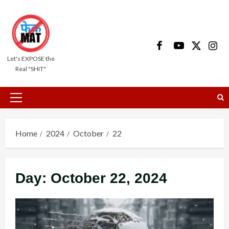
Skip
to
content
Facebook
Youtube
X
Insta
Let's EXPOSE the
Real "SHIT"
Primary
Menu
Home
2024
October
22
Day:
October 22, 2024