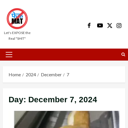
Skip
to
content
Facebook
Youtube
X
Insta
Let's EXPOSE the
Real "SHIT"
Primary
Menu
Home
2024
December
7
Day:
December 7, 2024