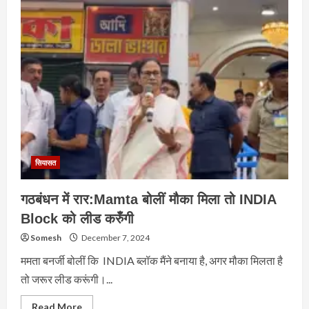
जी
को
फिल्म
देखने
की
फुर्सत
है
तो
kisano
से
मिलने
की
क्यों
नहीं
?
सियासत
गठबंधन में रार:Mamta बोलीं मौका मिला तो INDIA
Block को लीड करुँगी
Somesh
December 7, 2024
ममता बनर्जी बोलीं कि INDIA ब्लॉक मैंने बनाया है, अगर मौका मिलता है
तो जरूर लीड करूंगी।...
Read
Read More