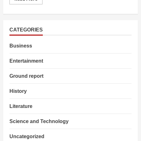
more
about
गठबंधन
में
रार:Mamta
बोलीं
मौका
CATEGORIES
मिला
तो
INDIA
Business
Block
को
लीड
करुँगी
Entertainment
Ground report
History
Literature
Science and Technology
Uncategorized