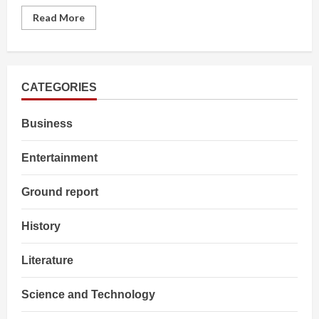
Read
Read More
more
about
LK
Advani
हॉस्पिटल
में
भर्ती,
CATEGORIES
Apollo
ने
जारी
Business
किया
Health
Bulletin
Entertainment
Ground report
History
Literature
Science and Technology