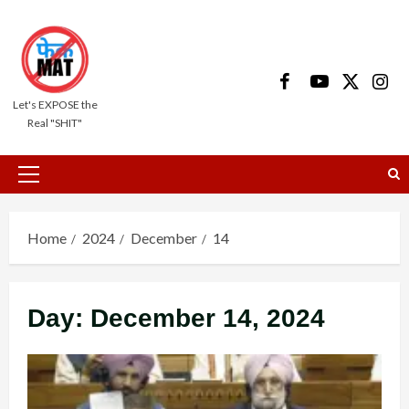
Skip
to
content
Facebook
Youtube
X
Insta
Let's EXPOSE the
Real "SHIT"
Primary
Menu
Home
2024
December
14
Day:
December 14, 2024