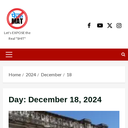
Skip
to
content
Facebook
Youtube
X
Insta
Let's EXPOSE the
Real "SHIT"
Primary
Menu
Home
2024
December
18
Day:
December 18, 2024