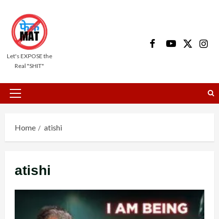
Skip
to
content
Facebook
Youtube
X
Insta
Let's EXPOSE the
Real "SHIT"
Primary
Menu
Home
atishi
atishi