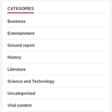
के
एक
दिन
CATEGORIES
पहले
Sonam
Wangchuk
Business
पुलिस
स्टेशन
में
अनशन
Entertainment
पर
बैठे
Ground report
History
Literature
Science and Technology
Uncategorized
Viral content