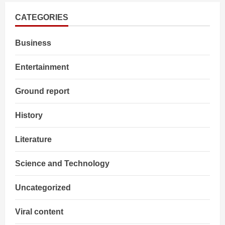
Hijack
LIVE:
30
CATEGORIES
उग्रवादी
ढेर,
190
Business
बंधकों
को
छुड़ाया
गया,
Entertainment
रेस्क्यू
ऑपरेशन
जारी
Ground report
History
Literature
Science and Technology
Uncategorized
Viral content