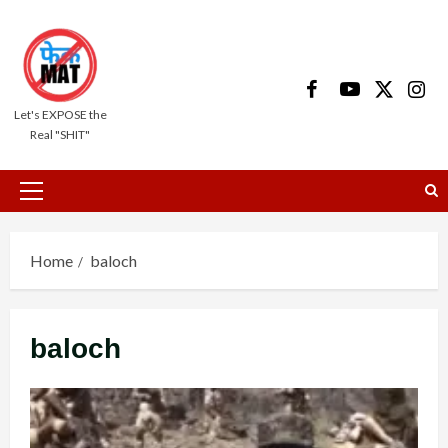
Skip
to
content
Facebook
Youtube
X
Insta
Let's EXPOSE the
Real "SHIT"
Primary
Menu
Home
baloch
baloch