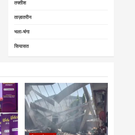
तफ्तीश
ताज़ातरीन
भला-चंगा
सियासत