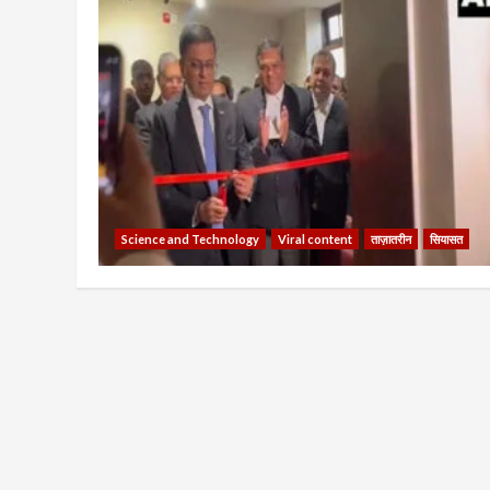
Science and Technology
Viral content
ताज़ातरीन
सियासत