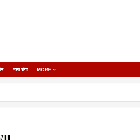
ीन
भला-चंगा
MORE