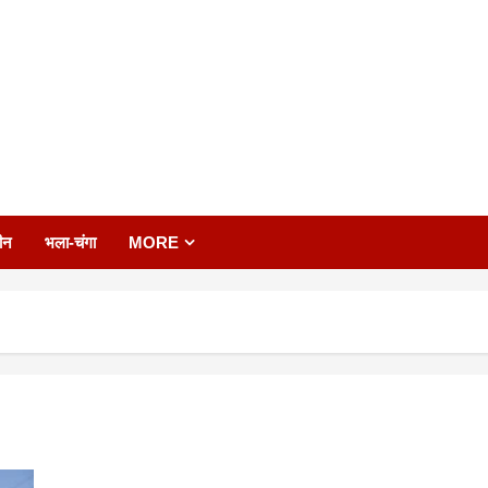
ीन
भला-चंगा
MORE