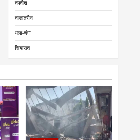
तफ्तीश
ताज़ातरीन
भला-चंगा
सियासत