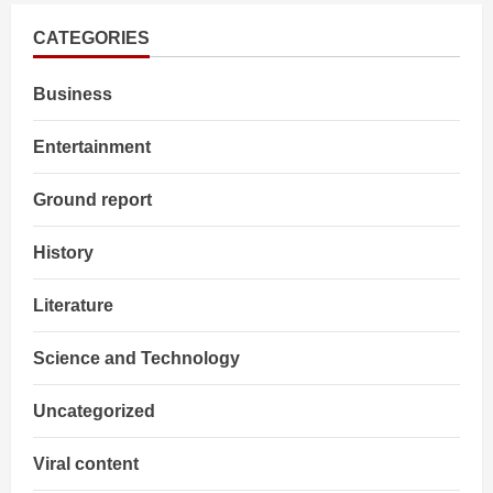
(Chaitra
Navratri)
2025:
CATEGORIES
जानिए
तिथि,
उत्सव
Business
और
महत्व
Entertainment
Ground report
History
Literature
Science and Technology
Uncategorized
Viral content