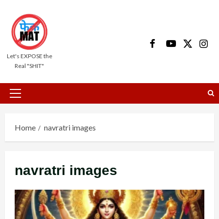
Skip
to
content
Facebook
Youtube
X
Insta
Let's EXPOSE the
Real "SHIT"
Primary
Menu
Home
navratri images
navratri images