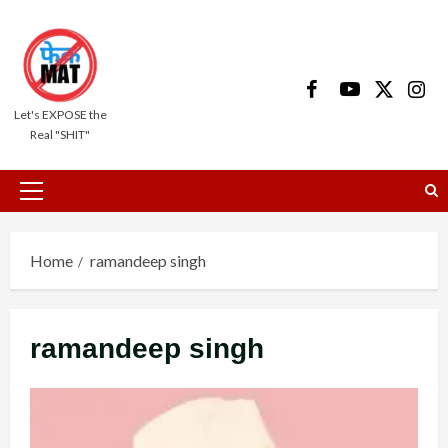
Skip
to
content
Facebook
Youtube
X
Insta
Let's EXPOSE the
Real "SHIT"
Primary
Menu
Home
ramandeep singh
ramandeep singh