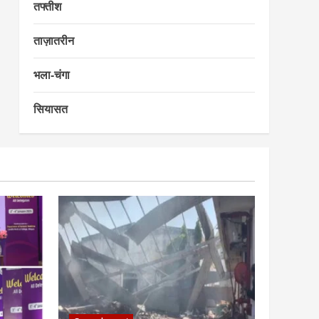
तफ्तीश
ताज़ातरीन
भला-चंगा
सियासत