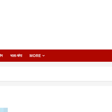
ीन
भला-चंगा
MORE