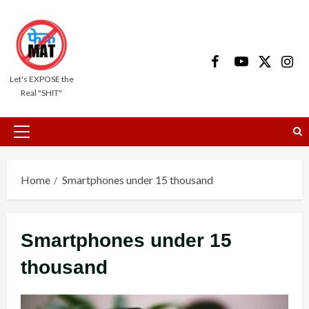
Skip
to
content
Facebook
Youtube
X
Insta
Let's EXPOSE the
Real "SHIT"
Primary
Menu
Home
Smartphones under 15 thousand
Smartphones under 15
thousand