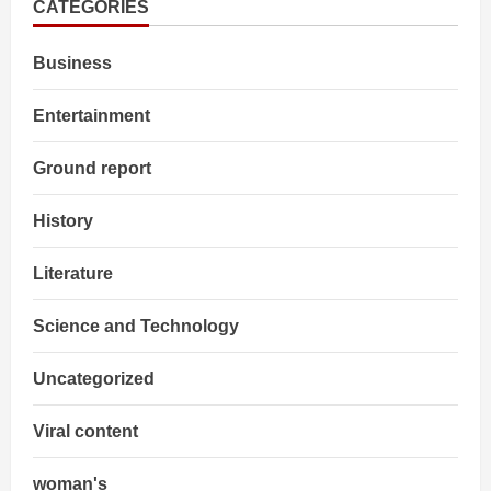
का
CATEGORIES
भविष्य
:
बैन
Business
या
सुधार?
Entertainment
Ground report
History
Literature
Science and Technology
Uncategorized
Viral content
woman's