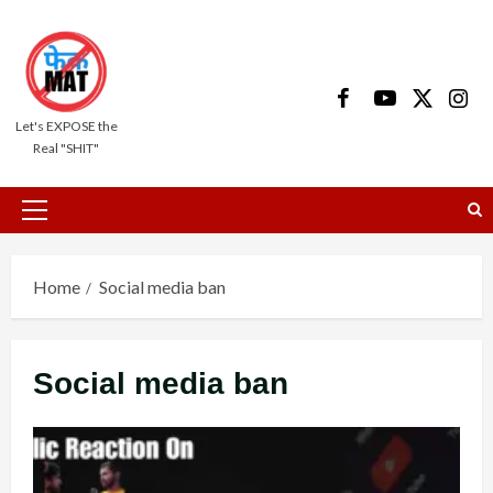
Skip
to
content
Facebook
Youtube
X
Insta
Let's EXPOSE the
Real "SHIT"
Primary
Menu
Home
Social media ban
Social media ban