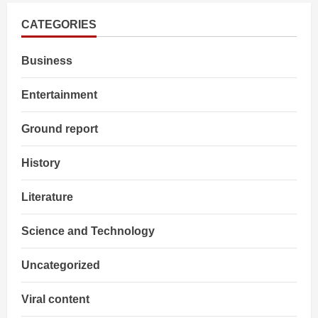
Express
ट्रेन
हादसा:
CATEGORIES
एक
की
मौत,
Business
कई
घायल
Entertainment
Ground report
History
Literature
Science and Technology
Uncategorized
Viral content