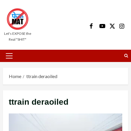
Skip
to
content
Facebook
Youtube
X
Insta
Let's EXPOSE the
Real "SHIT"
Primary
Menu
Home
ttrain deraoiled
ttrain deraoiled