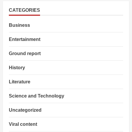
धनखड़
(Dhankhar)
एम्स
CATEGORIES
में
भर्ती
Business
Entertainment
Ground report
History
Literature
Science and Technology
Uncategorized
Viral content