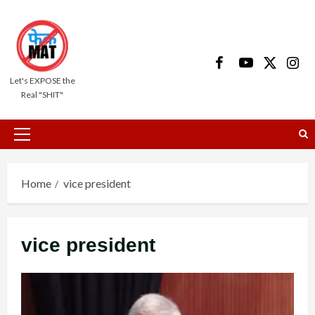
Skip
to
content
Facebook
Youtube
X
Insta
Let's EXPOSE the
Real "SHIT"
Primary
Menu
Home
vice president
vice president