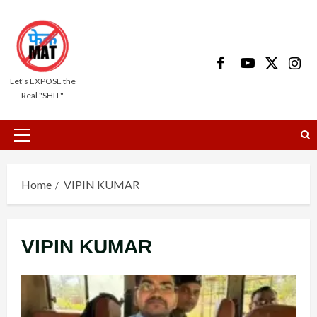
Skip
to
content
Facebook
Youtube
X
Insta
Let's EXPOSE the
Real "SHIT"
Primary
Menu
Home
VIPIN KUMAR
VIPIN KUMAR