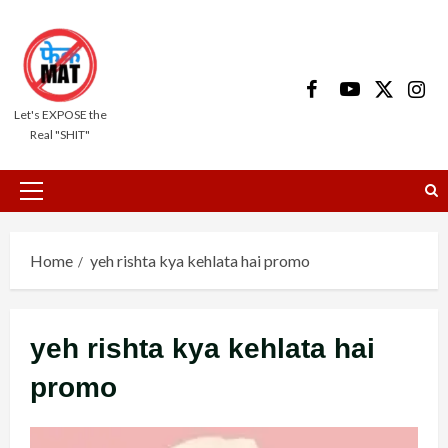
Skip
to
content
Facebook
Youtube
X
Insta
Let's EXPOSE the
Real "SHIT"
Primary
Menu
Home
yeh rishta kya kehlata hai promo
yeh rishta kya kehlata hai
promo