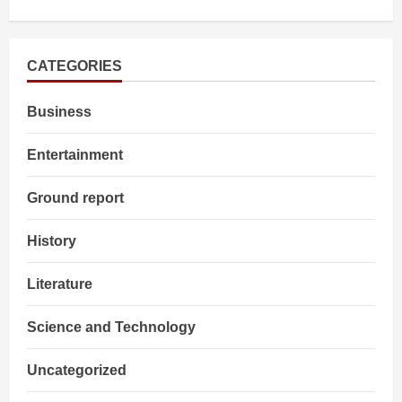
about
Nehru
मेमोरियल
फंड
के
द्वारा
CATEGORIES
उनकी
विरासत
का
Business
डिजिटल
संग्रह
किया
जायेगा
Entertainment
Ground report
History
Literature
Science and Technology
Uncategorized