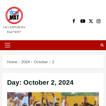
Skip
to
content
Facebook
Youtube
X
Insta
Let's EXPOSE the
Real "SHIT"
Primary
Menu
Home
2024
October
2
Day:
October 2, 2024