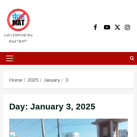
Skip
to
content
Facebook
Youtube
X
Insta
Let's EXPOSE the
Real "SHIT"
Primary
Menu
Home
2025
January
3
Day:
January 3, 2025