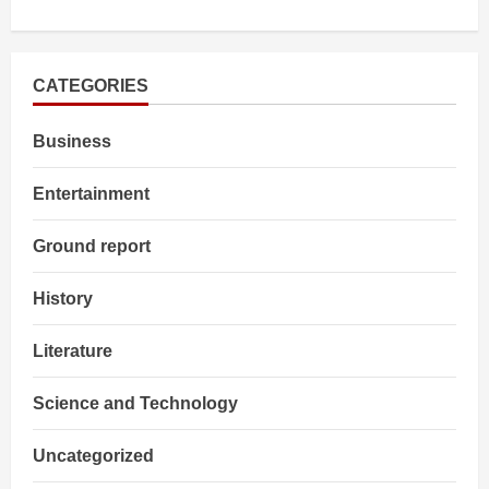
about
MPPSC:
मुख्यमंत्री
ने
किया
धोखा!
CATEGORIES
राहुल
गाँधी
को
Business
मिला
मौका?
Entertainment
Ground report
History
Literature
Science and Technology
Uncategorized