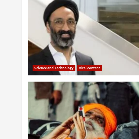
Science and Technology
Viral content