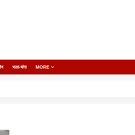
ीन
भला-चंगा
MORE