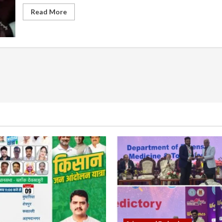
Read
Read More
more
about
किसान
नेता
Dallewal
40
दिन
से
अनशन
पर:
उनके
शरीर
में
सिर्फ
हड्डियां
बचीं