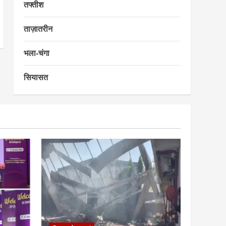
तफ्तीश
ताज़ातरीन
भला-चंगा
सियासत