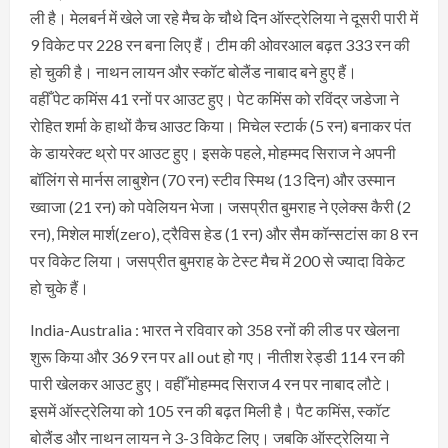
ली है। मेलबर्न में खेले जा रहे मैच के चौथे दिन ऑस्ट्रेलिया ने दूसरी पारी में
9 विकेट पर 228 रन बना लिए हैं। टीम की ओवरआल बढ़त 333 रन की
हो चुकी है। नाथन लायन और स्कॉट बोलैंड नाबाद बने हुए हैं।
वहीँ पेट कमिंस 41 रनों पर आउट हुए। पेट कमिंस को रविंद्र जडेजा ने
रोहित शर्मा के हाथों कैच आउट किया। मिचेल स्टार्क (5 रन) बनाकर पंत
के डायरेक्ट थ्रो पर आउट हुए। इसके पहले, मोहम्मद सिराज ने अपनी
बॉलिंग से मार्नस लाबुशेन (70 रन) स्टीव स्मिथ (13 दिन) और उस्मान
ख्वाजा (21 रन) को पवेलियन भेजा। जसप्रीत बुमराह ने एलेक्स कैरी (2
रन), मिशेल मार्श(zero), ट्रैविस हेड (1 रन) और सैम कॉन्सटांस का 8 रन
पर विकेट लिया। जसप्रीत बुमराह के टेस्ट मैच में 200 से ज्यादा विकेट
हो चुके हैं।
India-Australia : भारत ने रविवार को 358 रनों की लीड पर खेलना
शुरू किया और 369 रन पर all out हो गए। नीतीश रेड्डी 114 रन की
पारी खेलकर आउट हुए। वहीँ मोहम्मद सिराज 4 रन पर नाबाद लौटे।
इसमें ऑस्ट्रेलिया को 105 रन की बढ़त मिली है। पैट कमिंस, स्कॉट
बोलैंड और नाथन लायन ने 3-3 विकेट लिए। जबकि ऑस्ट्रेलिया ने