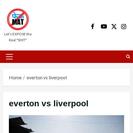
Skip
to
content
Facebook
Youtube
X
Insta
Let's EXPOSE the
Real "SHIT"
Primary
Menu
Home
everton vs liverpool
everton vs liverpool