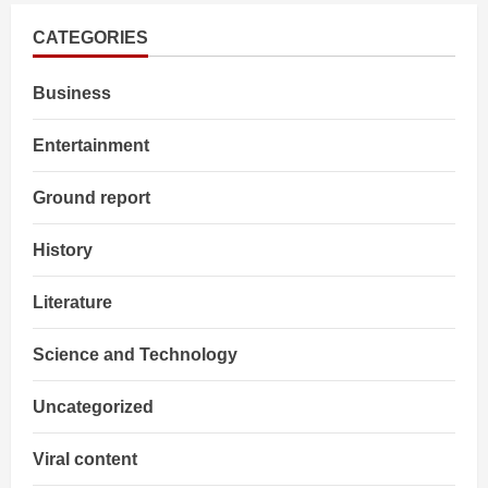
को
फिल्म
देखने
CATEGORIES
की
फुर्सत
है
Business
तो
kisano
से
मिलने
Entertainment
की
क्यों
नहीं
Ground report
?
History
Literature
Science and Technology
Uncategorized
Viral content