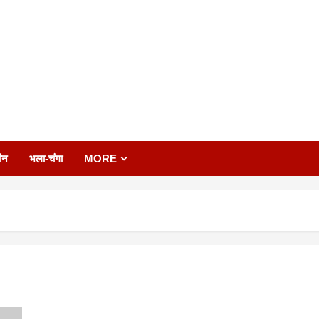
ीन
भला-चंगा
MORE