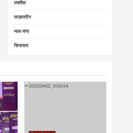
तफ्तीश
ताज़ातरीन
भला-चंगा
सियासत