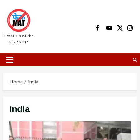
Skip
to
content
Facebook
Youtube
X
Insta
Let's EXPOSE the
Real "SHIT"
Primary
Menu
Home
india
india