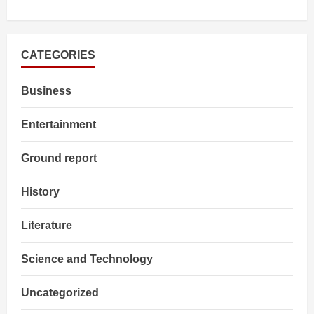
about
EVM
पर
INDIA
ब्लॉक
में
CATEGORIES
दो
फाड़,
कांग्रेस
Business
और
J
&K
CM
Entertainment
के
आये
बयान
Ground report
History
Literature
Science and Technology
Uncategorized