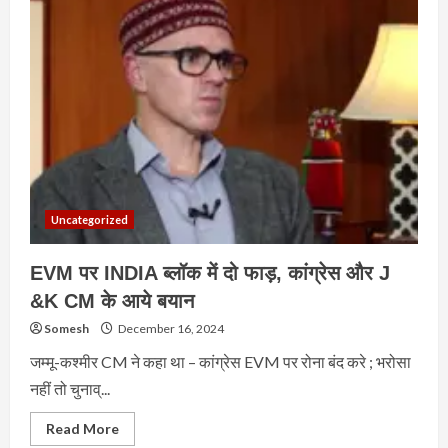
Election
Commission
से
की
मुलाकात,
चुनाव
प्रक्रिया
के
स्वतंत्र
ऑडिट
की
मांग
Uncategorized
EVM पर INDIA ब्लॉक में दो फाड़, कांग्रेस और J
&K CM के आये बयान
Somesh
December 16, 2024
जम्मू-कश्मीर CM ने कहा था – कांग्रेस EVM पर रोना बंद करे ; भरोसा
नहीं तो चुनाव्...
Read
Read More
more