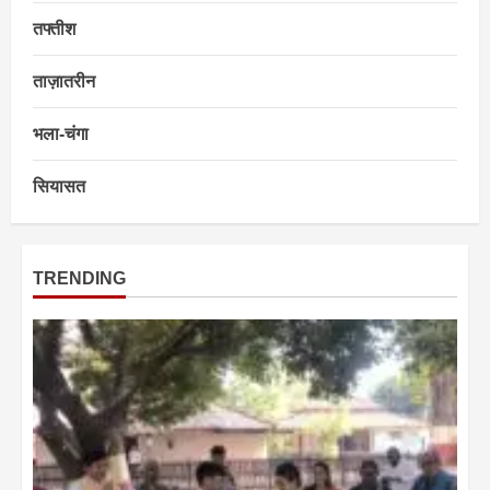
तफ्तीश
ताज़ातरीन
भला-चंगा
सियासत
TRENDING