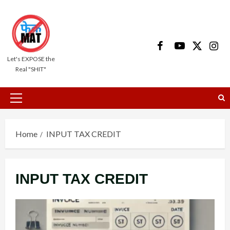
Skip
to
content
Facebook
Youtube
X
Insta
Let's EXPOSE the
Real "SHIT"
Primary
Menu
Home
INPUT TAX CREDIT
INPUT TAX CREDIT