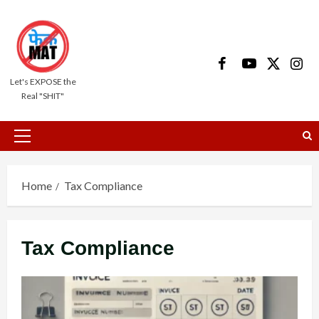
Skip
to
content
Facebook
Youtube
X
Insta
Let's EXPOSE the
Real "SHIT"
Primary
Menu
Home
Tax Compliance
Tax Compliance