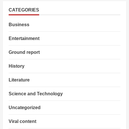
व्यापार
(Trade)
वार्ता
CATEGORIES
संपन्न,
जल्द
शुरू
Business
होगा
विशेषज्ञ
स्तर
का
Entertainment
दौर
Ground report
History
Literature
Science and Technology
Uncategorized
Viral content