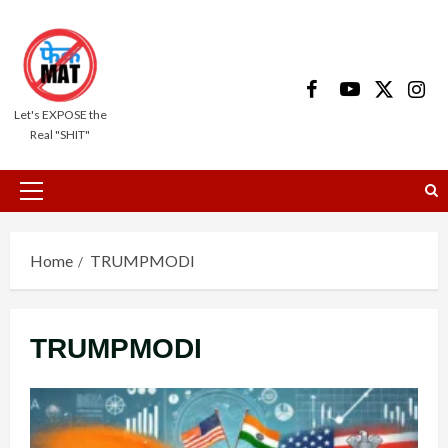
Skip
to
content
Facebook
Youtube
X
Insta
Let's EXPOSE the
Real "SHIT"
Primary
Menu
Home
TRUMPMODI
TRUMPMODI