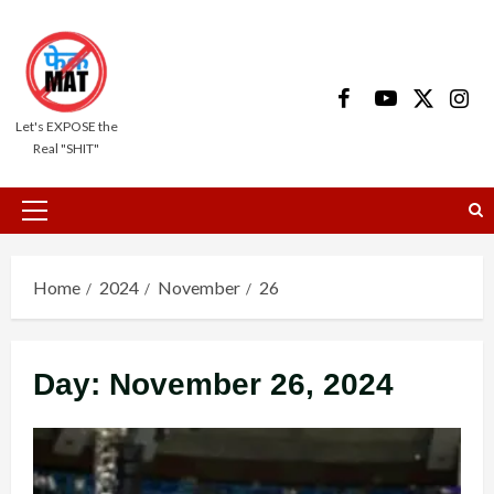
Skip
to
content
Facebook
Youtube
X
Insta
Let's EXPOSE the
Real "SHIT"
Primary
Menu
Home
2024
November
26
Day:
November 26, 2024