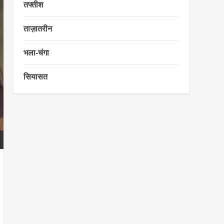
तफ्तीश
ताज़ातरीन
भला-चंगा
सियासत