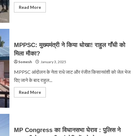
पुलिस
ने
Read
Read More
वाटर
more
कैनन
about
छोड़ी
Pithampur
में
Union
Carbaide
के
कचरे
MPPSC: मुख्यमंत्री ने किया धोखा! राहुल गाँधी को
के
विरोध
मिला मौका?
में
पुलिस
Somesh
और
January 3, 2025
प्रदर्शनकारियों
में
MPPSC आंदोलन के नेता राधे जाट और रंजीत किसानवंशी को जेल भेज
संघर्ष
दिए जाने के बाद राहुल...
Read
Read More
more
about
MPPSC:
मुख्यमंत्री
ने
किया
धोखा!
राहुल
MP Congress का विधानसभा घेराव : पुलिस ने
गाँधी
को