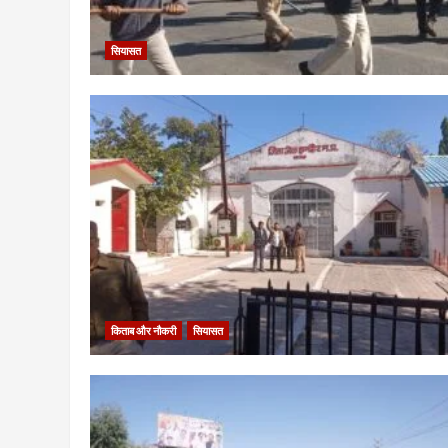
सियासत
किताब और नौकरी
सियासत