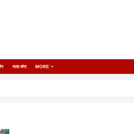
ीन
भला-चंगा
MORE