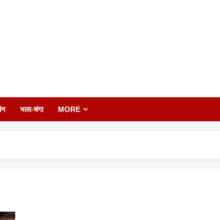
ीन
भला-चंगा
MORE