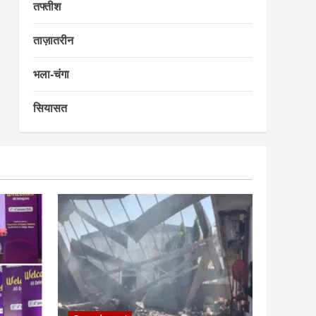
तफ्तीश
ताज़ातरीन
भला-चंगा
सियासत